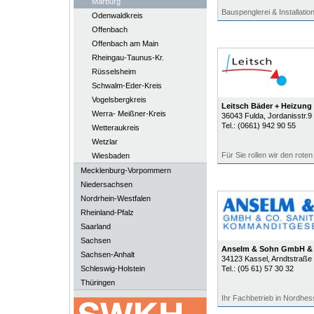
Marburg
Bauspenglerei & Installatio
Odenwaldkreis
Offenbach
Offenbach am Main
Rheingau-Taunus-Kr.
Rüsselsheim
Schwalm-Eder-Kreis
Vogelsbergkreis
Leitsch Bäder + Heizung
Werra- Meißner-Kreis
36043
Fulda
, Jordanisstr.9
Tel.:
(0661) 942 90 55
Wetteraukreis
Wetzlar
Für Sie rollen wir den rote
Wiesbaden
Mecklenburg-Vorpommern
Niedersachsen
Nordrhein-Westfalen
Rheinland-Pfalz
Saarland
Sachsen
Anselm & Sohn GmbH &
Sachsen-Anhalt
34123
Kassel
, Arndtstraße
Schleswig-Holstein
Tel.:
(05 61) 57 30 32
Thüringen
Ihr Fachbetrieb in Nordhe