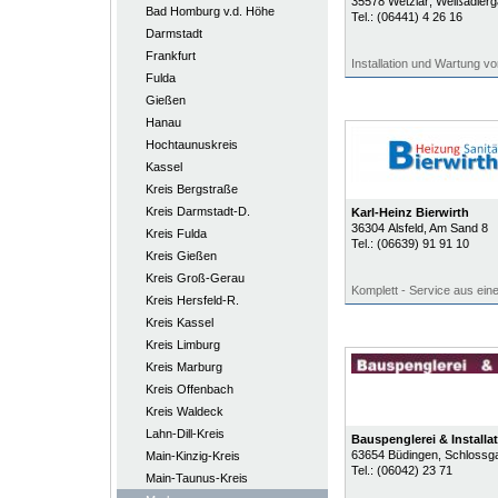
35578
Wetzlar
, Weißadler
Bad Homburg v.d. Höhe
Tel.:
(06441) 4 26 16
Darmstadt
Frankfurt
Installation und Wartung v
Fulda
Gießen
Hanau
Hochtaunuskreis
Kassel
Kreis Bergstraße
Kreis Darmstadt-D.
Karl-Heinz Bierwirth
36304
Alsfeld
, Am Sand 8
Kreis Fulda
Tel.:
(06639) 91 91 10
Kreis Gießen
Kreis Groß-Gerau
Komplett - Service aus ein
Kreis Hersfeld-R.
Kreis Kassel
Kreis Limburg
Kreis Marburg
Kreis Offenbach
Kreis Waldeck
Lahn-Dill-Kreis
Bauspenglerei & Installa
63654
Büdingen
, Schlossg
Main-Kinzig-Kreis
Tel.:
(06042) 23 71
Main-Taunus-Kreis