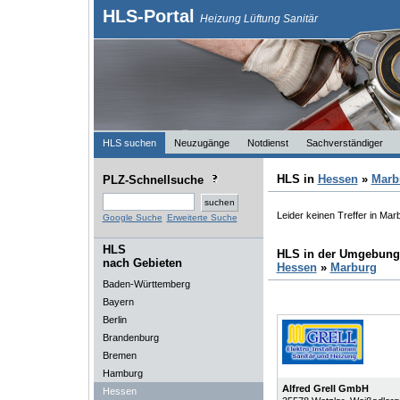
HLS-Portal
Heizung Lüftung Sanitär
HLS suchen
Neuzugänge
Notdienst
Sachverständiger
HLS in
Hessen
»
Marb
PLZ-Schnellsuche
Leider keinen Treffer in Mar
Google Suche
Erweiterte Suche
HLS
HLS in der Umgebung
nach Gebieten
Hessen
»
Marburg
Baden-Württemberg
Bayern
Berlin
Brandenburg
Bremen
Hamburg
Alfred Grell GmbH
Hessen