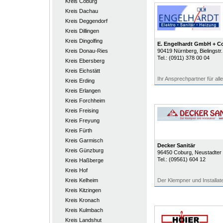
Kreis Coburg
Kreis Dachau
Kreis Deggendorf
Kreis Dillingen
Kreis Dingolfing
E. Engelhardt GmbH + Co
Kreis Donau-Ries
90419
Nürnberg
, Bielingstr
Tel.:
(0911) 378 00 04
Kreis Ebersberg
Kreis Eichstätt
Ihr Ansprechpartner für alle
Kreis Erding
Kreis Erlangen
Kreis Forchheim
Kreis Freising
Kreis Freyung
Kreis Fürth
Kreis Garmisch
Decker Sanitär
Kreis Günzburg
96450
Coburg
, Neustadter
Tel.:
(09561) 604 12
Kreis Haßberge
Kreis Hof
Kreis Kelheim
Der Klempner und Installat
Kreis Kitzingen
Kreis Kronach
Kreis Kulmbach
Kreis Landshut