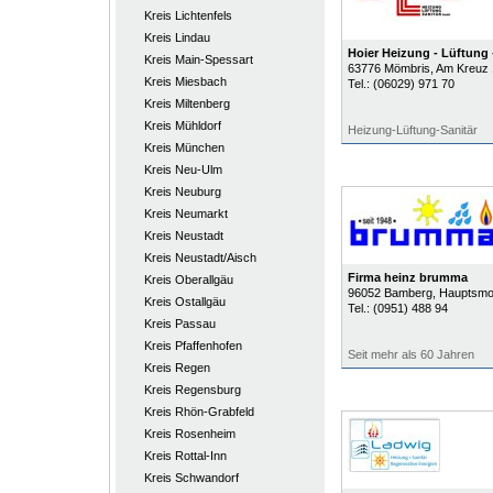
Kreis Lichtenfels
Kreis Lindau
Hoier Heizung - Lüftung
Kreis Main-Spessart
63776
Mömbris
, Am Kreuz
Kreis Miesbach
Tel.:
(06029) 971 70
Kreis Miltenberg
Kreis Mühldorf
Heizung-Lüftung-Sanitär
Kreis München
Kreis Neu-Ulm
Kreis Neuburg
Kreis Neumarkt
Kreis Neustadt
Kreis Neustadt/Aisch
Firma heinz brumma
Kreis Oberallgäu
96052
Bamberg
, Hauptsmo
Kreis Ostallgäu
Tel.:
(0951) 488 94
Kreis Passau
Kreis Pfaffenhofen
Seit mehr als 60 Jahren
Kreis Regen
Kreis Regensburg
Kreis Rhön-Grabfeld
Kreis Rosenheim
Kreis Rottal-Inn
Kreis Schwandorf