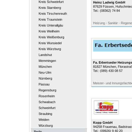
Kreis Schweinfurt
Heinz Ladwig GmbH
87629
Füssen
, Hufschmied
Kreis Starnberg
Tel.:
(08362) 74 84
Kreis Tirschenreuth
Kreis Traunstein
Heizung - Sanitär - Regene
Kreis Unterallgäu
Kreis Weilheim
Kreis Weißenburg
Kreis Wunsiedel
Kreis Würzburg
Landshut
Memmingen
Fa. Erbertseder Heizung
München
81827
München
, Florastra
Tel.:
(089) 430 08 57
Neu-Ulm
Nürnberg
Meister- und Innungsfachbe
Passau
Regensburg
Rosenheim
Schwabach
Schweinfurt
Straubing
Weiden
Kopp GmbH
Würzburg
94258
Frauenau
, Badstras
Tel.:
(09926) 9 40 20
Berlin