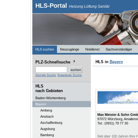
HLS-Portal
Heizung Lüftung Sanitär
HLS suchen
Neuzugänge
Notdienst
Sachverständiger
HLS in
Bayern
PLZ-Schnellsuche
Google Suche
Erweiterte Suche
HLS
nach Gebieten
Baden-Württemberg
Bayern
Amberg
Max Meister & Sohn Gm
Ansbach
97072
Würzburg
, Amaliens
Aschaffenburg
Tel.:
(0931) 79 77 30
Augsburg
Bamberg
Seit über 100 Jahren Ihre