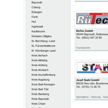
Bayreuth
Coburg
Erlangen
Fürth
Hof
Ingolstadt
RüTec GmbH
Kaufbeuren
95444
Bayreuth
, Rathenau
Kempten (Allgäu)
Tel.:
(0921) 507 20 80
Kr. Berchtesg.-Land
Kr. Fürstenfeldbruck
Fachbetrieb
Kr. Nürnberger Land
Kreis Aichach
Kreis Altötting
Kreis Amberg
Kreis Ansbach
Kreis Aschaffenburg
Kreis Augsburg
Josef Stahl GmbH
89233
Neu-Ulm
, Brumersw
Kreis Bad Kissingen
Tel.:
(0731) 71 06 75
Kreis Bad Tölz
Kreis Bamberg
Spenglerei - Heizung - Sani
Kreis Bayreuth
Kreis Cham