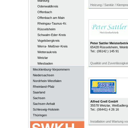
Marburg
Heizung / Sanitär / Klempne
Odenwaldkreis
Offenbach
Offenbach am Main
Rheingau-Taunus-Kr.
Rüsselsheim
Schwalm-Eder-Kreis
Vogelsbergkreis
Peter Sattler Meisterbetri
Werra- Meißner-Kreis
65428
Rüsselsheim
, Weinb
Tel.:
(06142 ) 145 91
Wetteraukreis
Wetzlar
Qualität und Zuverlässigkeit
Wiesbaden
Mecklenburg-Vorpommern
Niedersachsen
Nordrhein-Westfalen
Rheinland-Pfalz
Saarland
Sachsen
Alfred Grell GmbH
Sachsen-Anhalt
35578
Wetzlar
, Weißadler
Schleswig-Holstein
Tel.:
(06441) 4 26 16
Thüringen
Installation und Wartung v