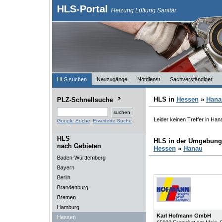
HLS-Portal
Heizung Lüftung Sanitär
HLS suchen
Neuzugänge
Notdienst
Sachverständiger
HLS in
Hessen
»
Hana
PLZ-Schnellsuche
Leider keinen Treffer in Han
Google Suche
Erweiterte Suche
HLS
HLS in der Umgebung
nach Gebieten
Hessen
»
Hanau
Baden-Württemberg
Bayern
Berlin
Brandenburg
Bremen
Hamburg
Karl Hofmann GmbH
Hessen