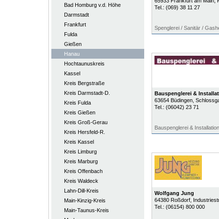
65933
Frankfurt am Main
, 
Bad Homburg v.d. Höhe
Tel.:
(069) 38 11 27
Darmstadt
Frankfurt
Spenglerei / Sanitär / Gas
Fulda
Gießen
Hanau
Hochtaunuskreis
Kassel
Kreis Bergstraße
Kreis Darmstadt-D.
Bauspenglerei & Installa
63654
Büdingen
, Schlossg
Kreis Fulda
Tel.:
(06042) 23 71
Kreis Gießen
Kreis Groß-Gerau
Bauspenglerei & Installatio
Kreis Hersfeld-R.
Kreis Kassel
Kreis Limburg
Kreis Marburg
Kreis Offenbach
Kreis Waldeck
Lahn-Dill-Kreis
Wolfgang Jung
64380
Roßdorf
, Industriestr
Main-Kinzig-Kreis
Tel.:
(06154) 800 000
Main-Taunus-Kreis