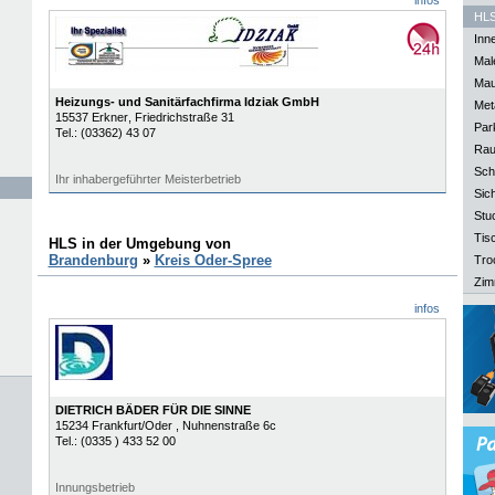
infos
HLS
Inn
Mal
Mau
Heizungs- und Sanitärfachfirma Idziak GmbH
Meta
15537
Erkner
, Friedrichstraße 31
Park
Tel.:
(03362) 43 07
Rau
Sch
Ihr inhabergeführter Meisterbetrieb
Sich
Stu
Tisc
HLS in der Umgebung von
Brandenburg
»
Kreis Oder-Spree
Tro
Zim
infos
DIETRICH BÄDER FÜR DIE SINNE
15234
Frankfurt/Oder
, Nuhnenstraße 6c
Tel.:
(0335 ) 433 52 00
Innungsbetrieb