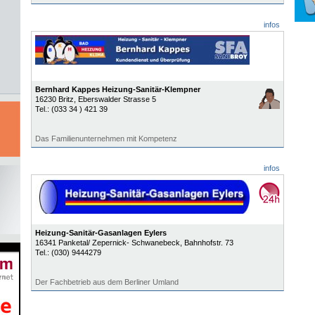
infos
Bernhard Kappes Heizung-Sanitär-Klempner
16230
Britz
, Eberswalder Strasse 5
Tel.:
(033 34 ) 421 39
Das Familienunternehmen mit Kompetenz
infos
Heizung-Sanitär-Gasanlagen Eylers
16341
Panketal/ Zepernick- Schwanebeck
, Bahnhofstr. 73
Tel.:
(030) 9444279
Der Fachbetrieb aus dem Berliner Umland