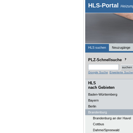
HLS-Portal
Heizung
HLS suchen
Neuzugänge
PLZ-Schnellsuche
Google Suche
Erweiterte Suche
HLS
nach Gebieten
Baden-Württemberg
Bayern
Berlin
Brandenburg
Brandenburg an der Havel
Cottbus
Dahme/Spreewald