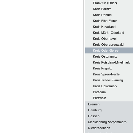
Frankfurt (Oder)
Kreis Barnim
Kreis Dahme
Kreis Elbe-Elster
Kreis Havelland
Kreis Märk.-Oderland
Kreis Oberhavel
Kreis Oberspreewald
Kreis Oder-Spree
Kreis Ostprignitz
Kreis Potsdam-Mittelmark
Kreis Prignitz
Kreis Spree-Neiße
Kreis Teltow-Fläming
Kreis Uckermark
Potsdam
Pritzwalk
Bremen
Hamburg
Hessen
Mecklenburg-Vorpommern
Niedersachsen