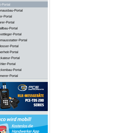
-Portal
enausbau-Portal
er-Portal
rer-Portal
llbau-Portal
ettleger-Portal
mausstatter-Portal
losser-Portal
erheit-Portal
ckateur-Portal
hler-Portal
ckenbau-Portal
merer-Portal