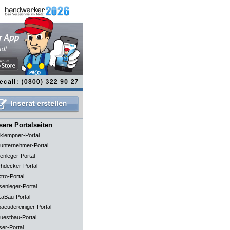
ere Portalseiten
klempner-Portal
unternehmer-Portal
enleger-Portal
hdecker-Portal
tro-Portal
senleger-Portal
aBau-Portal
aeudereiniger-Portal
uestbau-Portal
ser-Portal