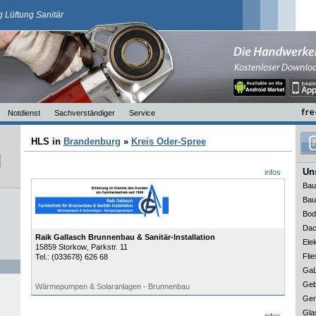
 Lüftung Sanitär
Notdienst
Sachverständiger
Service
HLS in
Brandenburg
»
Kreis Oder-Spree
Uns
infos
Bau
Bau
Bod
Dac
Raik Gallasch Brunnenbau & Sanitär-Installation
Elek
15859
Storkow
, Parkstr. 11
Flie
Tel.:
(033678) 626 68
GaL
Geb
Wärmepumpen & Solaranlagen - Brunnenbau
Ger
Gla