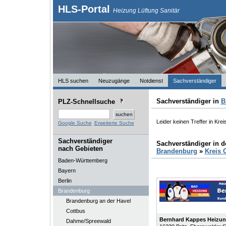
HLS-Portal
Heizung Lüftung Sanitär
HLS suchen
Neuzugänge
Notdienst
Sachverständiger
Sachverständiger in
B
PLZ-Schnellsuche
Leider keinen Treffer in Kre
Google Suche
Erweiterte Suche
Sachverständiger
Sachverständiger in 
nach Gebieten
Brandenburg
»
Kreis 
Baden-Württemberg
Bayern
Berlin
Brandenburg
Brandenburg an der Havel
Cottbus
Bernhard Kappes Heizun
Dahme/Spreewald