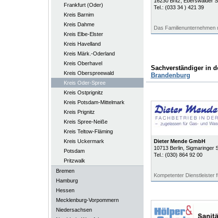
16230
Britz
, Eberswalder S
Frankfurt (Oder)
Tel.:
(033 34 ) 421 39
Kreis Barnim
Kreis Dahme
Das Familienunternehmen 
Kreis Elbe-Elster
Kreis Havelland
Kreis Märk.-Oderland
Kreis Oberhavel
Sachverständiger in 
Kreis Oberspreewald
Brandenburg
Kreis Oder-Spree
Kreis Ostprignitz
Kreis Potsdam-Mittelmark
Kreis Prignitz
Kreis Spree-Neiße
Kreis Teltow-Fläming
Kreis Uckermark
Dieter Mende GmbH
10713
Berlin
, Sigmaringer 
Potsdam
Tel.:
(030) 864 92 00
Pritzwalk
Bremen
Kompetenter Dienstleister
Hamburg
Hessen
Mecklenburg-Vorpommern
Niedersachsen