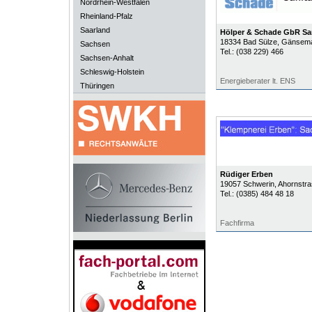
Nordrhein-Westfalen
Rheinland-Pfalz
Saarland
Hölper & Schade GbR Sa
18334
Bad Sülze
, Gänsema
Sachsen
Tel.:
(038 229) 466
Sachsen-Anhalt
Schleswig-Holstein
Energieberater lt. ENS
Thüringen
Rüdiger Erben
19057
Schwerin
, Ahornstr
Tel.:
(0385) 484 48 18
Fachfirma