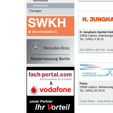
Neumünster
Norderstedt
Thüringen
H. Junghans Sanitär Gm
23556
Lübeck
, Artlenburge
Tel.:
(0451) 4 35 23
Seit 1848 ist die Fam. Jungh
Firma
23569
Lübeck
, Mühlenstei
Tel.:
(0451) 30 19 81
Unser Motto - Gute Arbeit 