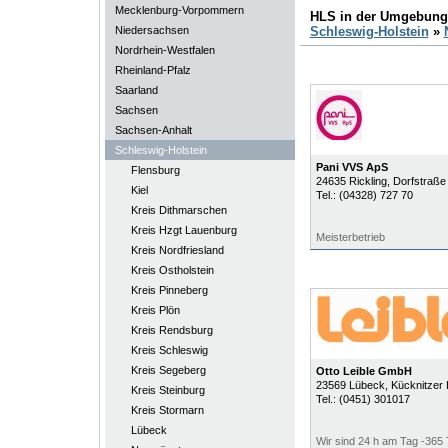
Mecklenburg-Vorpommern
HLS in der Umgebung
Niedersachsen
Schleswig-Holstein
»
Nordrhein-Westfalen
Rheinland-Pfalz
Saarland
Sachsen
Sachsen-Anhalt
Schleswig-Holstein
Pani VVS ApS
Flensburg
24635
Rickling
, Dorfstraße
Kiel
Tel.:
(04328) 727 70
Kreis Dithmarschen
Kreis Hzgt Lauenburg
Meisterbetrieb
Kreis Nordfriesland
Kreis Ostholstein
Kreis Pinneberg
Kreis Plön
Kreis Rendsburg
Kreis Schleswig
Kreis Segeberg
Otto Leible GmbH
23569
Lübeck
, Kücknitzer
Kreis Steinburg
Tel.:
(0451) 301017
Kreis Stormarn
Lübeck
Wir sind 24 h am Tag -365 