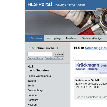
HLS-Portal
Heizung Lüftung Sanitär
HLS suchen
Neuzugänge
Notdienst
Sachverständiger
HLS in
Schleswig-Hol
PLZ-Schnellsuche
Google Suche
Erweiterte Suche
HLS
nach Gebieten
Baden-Württemberg
Krückmann GmbH
Bayern
22844
Norderstedt
, Ulzbur
Berlin
Tel.:
(040) 522 38 41
Brandenburg
Bremen
Der 1a-Fachbetrieb in Nord
Hamburg
Hessen