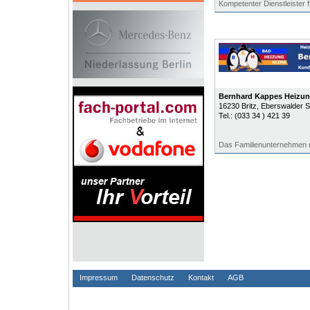
Kompetenter Dienstleister
Bernhard Kappes Heizun
16230
Britz
, Eberswalder S
Tel.:
(033 34 ) 421 39
Das Familienunternehmen 
Impressum
Datenschutz
Kontakt
AGB