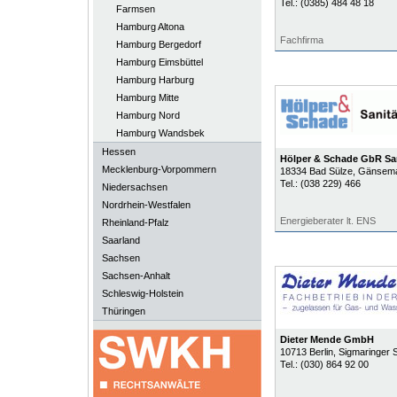
Tel.:
(0385) 484 48 18
Farmsen
Hamburg Altona
Fachfirma
Hamburg Bergedorf
Hamburg Eimsbüttel
Hamburg Harburg
Hamburg Mitte
Hamburg Nord
Hamburg Wandsbek
Hessen
Hölper & Schade GbR Sa
Mecklenburg-Vorpommern
18334
Bad Sülze
, Gänsema
Tel.:
(038 229) 466
Niedersachsen
Nordrhein-Westfalen
Energieberater lt. ENS
Rheinland-Pfalz
Saarland
Sachsen
Sachsen-Anhalt
Schleswig-Holstein
Thüringen
Dieter Mende GmbH
10713
Berlin
, Sigmaringer 
Tel.:
(030) 864 92 00