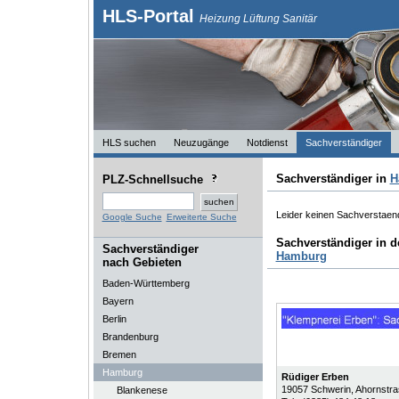
HLS-Portal
Heizung Lüftung Sanitär
HLS suchen
Neuzugänge
Notdienst
Sachverständiger
Sachverständiger in
H
PLZ-Schnellsuche
Leider keinen Sachverstaen
Google Suche
Erweiterte Suche
Sachverständiger in 
Sachverständiger
Hamburg
nach Gebieten
Baden-Württemberg
Bayern
Berlin
Brandenburg
Bremen
Hamburg
Rüdiger Erben
19057
Schwerin
, Ahornstr
Blankenese