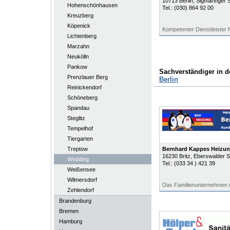
10713
Berlin
, Sigmaringer 
Hohenschönhausen
Tel.:
(030) 864 92 00
Kreuzberg
Köpenick
Kompetenter Dienstleister
Lichtenberg
Marzahn
Neukölln
Pankow
Sachverständiger in 
Prenzlauer Berg
Berlin
Reinickendorf
Schöneberg
Spandau
Steglitz
Tempelhof
Tiergarten
Treptow
Bernhard Kappes Heizun
16230
Britz
, Eberswalder S
Wedding
Tel.:
(033 34 ) 421 39
Weißensee
Wilmersdorf
Das Familienunternehmen 
Zehlendorf
Brandenburg
Bremen
Hamburg