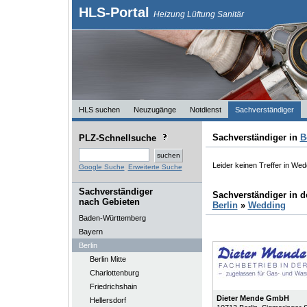
HLS-Portal
Heizung Lüftung Sanitär
HLS suchen
Neuzugänge
Notdienst
Sachverständiger
Sachverständiger in
B
PLZ-Schnellsuche
Leider keinen Treffer in Wed
Google Suche
Erweiterte Suche
Sachverständiger
Sachverständiger in 
nach Gebieten
Berlin
»
Wedding
Baden-Württemberg
Bayern
Berlin
Berlin Mitte
Charlottenburg
Friedrichshain
Dieter Mende GmbH
Hellersdorf