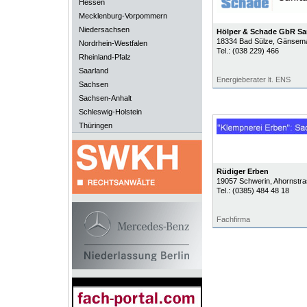
Hessen
Mecklenburg-Vorpommern
Niedersachsen
Hölper & Schade GbR Sa
18334
Bad Sülze
, Gänsema
Nordrhein-Westfalen
Tel.:
(038 229) 466
Rheinland-Pfalz
Saarland
Energieberater lt. ENS
Sachsen
Sachsen-Anhalt
Schleswig-Holstein
Thüringen
Rüdiger Erben
19057
Schwerin
, Ahornstr
Tel.:
(0385) 484 48 18
Fachfirma