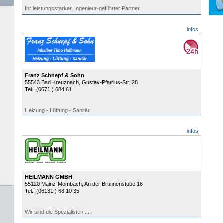
Ihr leistungsstarker, Ingenieur-geführter Partner
infos
Franz Schnepf & Sohn
55543
Bad Kreuznach
, Gustav-Pfarrius-Str. 28
Tel.:
(0671 ) 684 61
Heizung - Lüftung - Sanitär
infos
HEILMANN GMBH
55120
Mainz-Mombach
, An der Brunnenstube 16
Tel.:
(06131 ) 68 10 35
Wir sind die Spezialisten.....