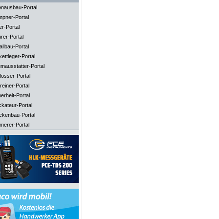
enausbau-Portal
mpner-Portal
er-Portal
rer-Portal
llbau-Portal
ettleger-Portal
mausstatter-Portal
losser-Portal
reiner-Portal
erheit-Portal
ckateur-Portal
ckenbau-Portal
merer-Portal