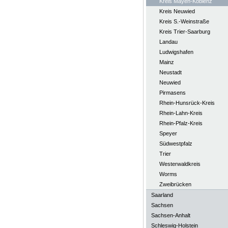
Kreis Mayen-Koblenz
Kreis Neuwied
Kreis S.-Weinstraße
Kreis Trier-Saarburg
Landau
Ludwigshafen
Mainz
Neustadt
Neuwied
Pirmasens
Rhein-Hunsrück-Kreis
Rhein-Lahn-Kreis
Rhein-Pfalz-Kreis
Speyer
Südwestpfalz
Trier
Westerwaldkreis
Worms
Zweibrücken
Saarland
Sachsen
Sachsen-Anhalt
Schleswig-Holstein