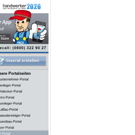
ere Portalseiten
unternehmer-Portal
enleger-Portal
hdecker-Portal
tro-Portal
senleger-Portal
aBau-Portal
aeudereiniger-Portal
uestbau-Portal
ser-Portal
-Portal