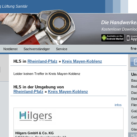
 Lüftung Sanitär
Notdienst
Sachverständiger
Service
HLS in
Rheinland-Pfalz
»
Kreis Mayen-Koblenz
Leider keinen Treffer in Kreis Mayen-Koblenz
Uns
Bau
HLS in der Umgebung von
Bod
Rheinland-Pfalz
»
Kreis Mayen-Koblenz
Dac
Elek
infos
Flie
GaL
Geb
Ger
Gla
Hilgers GmbH & Co. KG
HLS