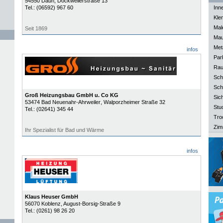
54550
Daun
, Dockweilerstraße 13
Tel.:
(06592) 967 60
Inn
Kle
Mal
Seit 1869
Mau
Meta
infos
Park
Rau
Sch
Sch
Groß Heizungsbau GmbH u. Co KG
Sich
53474
Bad Neuenahr-Ahrweiler
, Walporzheimer Straße 32
Stu
Tel.:
(02641) 345 44
Tro
Zim
Ihr Spezialist für Bad und Wärme
infos
Klaus Heuser GmbH
56070
Koblenz
, August-Borsig-Straße 9
Tel.:
(0261) 98 26 20