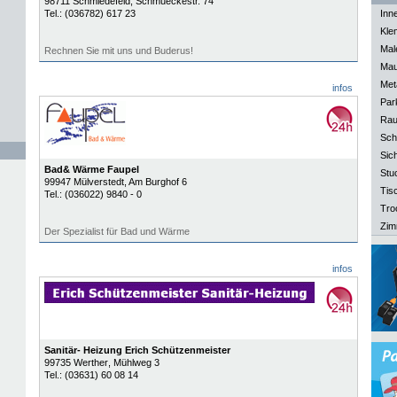
98711
Schmiedefeld
, Schmueckestr. 74
Tel.:
(036782) 617 23
Inn
Kle
Mal
Rechnen Sie mit uns und Buderus!
Mau
Meta
infos
Park
Rau
Sch
Sich
Bad& Wärme Faupel
Stu
99947
Mülverstedt
, Am Burghof 6
Tisc
Tel.:
(036022) 9840 - 0
Tro
Zim
Der Spezialist für Bad und Wärme
infos
Sanitär- Heizung Erich Schützenmeister
99735
Werther
, Mühlweg 3
Tel.:
(03631) 60 08 14