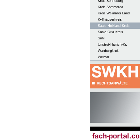
Kreis Sonneberg
Kreis Sömmerda
Kreis Weimarer Land
Kyffhäuserkreis
Saale-Holzland-Kreis
Saale-Orla-Kreis
Suhl
Unstrut-Hainich-Kr.
Wartburgkreis
Weimar