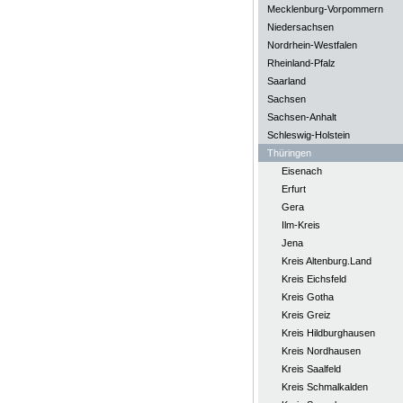
Mecklenburg-Vorpommern
Niedersachsen
Nordrhein-Westfalen
Rheinland-Pfalz
Saarland
Sachsen
Sachsen-Anhalt
Schleswig-Holstein
Thüringen
Eisenach
Erfurt
Gera
Ilm-Kreis
Jena
Kreis Altenburg.Land
Kreis Eichsfeld
Kreis Gotha
Kreis Greiz
Kreis Hildburghausen
Kreis Nordhausen
Kreis Saalfeld
Kreis Schmalkalden