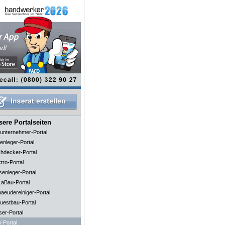
ere Portalseiten
unternehmer-Portal
enleger-Portal
hdecker-Portal
tro-Portal
senleger-Portal
aBau-Portal
aeudereiniger-Portal
uestbau-Portal
ser-Portal
-Portal