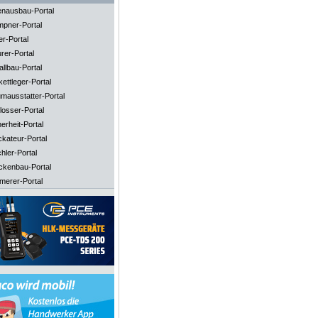
enausbau-Portal
mpner-Portal
er-Portal
rer-Portal
llbau-Portal
ettleger-Portal
mausstatter-Portal
losser-Portal
erheit-Portal
ckateur-Portal
hler-Portal
ckenbau-Portal
merer-Portal