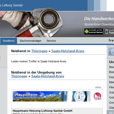
 Lüftung Sanitär
Notdienst
Sachverständiger
Service
Notdienst in
Thüringen
»
Saale-Holzland-Kreis
Leider keinen Treffer in Saale-Holzland-Kreis
Uns
Bau
Notdienst in der Umgebung von
Bod
Thüringen
»
Saale-Holzland-Kreis
Dac
Elek
infos
Flie
GaL
Geb
Ger
Gla
Hauptmann Heizung-Lüftung-Sanitär GmbH
HLS