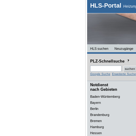
HLS-Portal
Heizung
HLS suchen
Neuzugänge
PLZ-Schnellsuche
Google Suche
Erweiterte Suche
Notdienst
nach Gebieten
Baden-Württemberg
Bayern
Berlin
Brandenburg
Bremen
Hamburg
Hessen