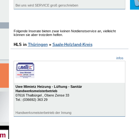
Bei uns wird SERVICE groß gerschrieben
Folgende Inserate bieten zwar keinen Notdienstservice an, vielleicht
können sie aber trotzdem helfen.
HLS in
Thüringen
»
Saale-Holzland-Kreis
infos
Uwe Mimietz Heizung - Lüftung - Sanitär
Handwerksmeisterbetrieb
07616
Thalbürgel
, Obere Zense 33
Tel.:
(036692) 363 29
Handwerksmeisterbetrieb der Innung