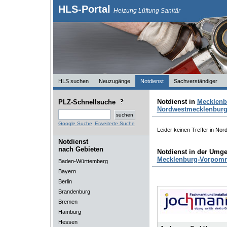
HLS-Portal
Heizung Lüftung Sanitär
HLS suchen
Neuzugänge
Notdienst
Sachverständiger
Notdienst in
Mecklen
PLZ-Schnellsuche
Nordwestmecklenbur
Google Suche
Erweiterte Suche
Leider keinen Treffer in No
Notdienst
nach Gebieten
Notdienst in der Umg
Mecklenburg-Vorpom
Baden-Württemberg
Bayern
Berlin
Brandenburg
Bremen
Hamburg
Hessen