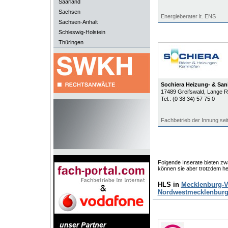
Saarland
Sachsen
Energieberater lt. ENS
Sachsen-Anhalt
Schleswig-Holstein
Thüringen
Sochiera Heizung- & Sani
17489
Greifswald
, Lange R
Tel.:
(0 38 34) 57 75 0
Fachbetrieb der Innung sei
Folgende Inserate bieten zwa
können sie aber trotzdem he
HLS in
Mecklenburg-
Nordwestmecklenbur