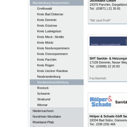
Jochmann GmbH
Mecklenburg-Vorpommern
19370
Parchim
, Dargelütz
Greifswald
Tel.:
(03871 ) 21 35 81
Kreis Bad Doberan
Kreis Demmin
"Wir sind Profi!"
Kreis Güstrow
Kreis Ludwigslust
Kreis Meck.-Strelitz
Kreis Müritz
Kreis Nordvorpommern
Kreis Ostvorpommern
SHT Sanitär- & Heizungs
Kreis Parchim
17109
Demmin
, Neuer Weg
Kreis Rügen
Tel.:
(03998) 22 20 83
Kreis Uecker-Randow
Neubrandenburg
Fachbetrieb
Nordwestmecklenburg
Rostock
Schwerin
Stralsund
Wismar
Niedersachsen
Hölper & Schade GbR Sa
Nordrhein-Westfalen
18334
Bad Sülze
, Gänsema
Rheinland-Pfalz
Tel.:
(038 229) 466