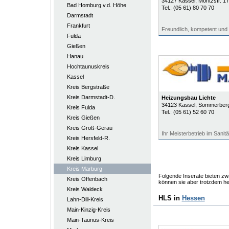
34127
Kassel
, Moritzstr. 17
Bad Homburg v.d. Höhe
Tel.:
(05 61) 80 70 70
Darmstadt
Frankfurt
Freundlich, kompetent und 
Fulda
Gießen
Hanau
Hochtaunuskreis
Kassel
Kreis Bergstraße
Kreis Darmstadt-D.
Heizungsbau Lichte
34123
Kassel
, Sommerberg
Kreis Fulda
Tel.:
(05 61) 52 60 70
Kreis Gießen
Kreis Groß-Gerau
Ihr Meisterbetrieb im Sani
Kreis Hersfeld-R.
Kreis Kassel
Kreis Limburg
Kreis Marburg
Folgende Inserate bieten zwa
Kreis Offenbach
können sie aber trotzdem he
Kreis Waldeck
HLS in
Hessen
Lahn-Dill-Kreis
Main-Kinzig-Kreis
Main-Taunus-Kreis