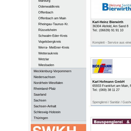
Marburg
Odenwaldkreis
Offenbach
Offenbach am Main
Karl-Heinz Bierwirth
Rheingau-Taunus-Kr.
36304
Alsfeld
, Am Sand 8
Rüsselsheim
Tel.:
(06639) 91 91 10
Schwalm-Eder-Kreis
Vogelsbergkreis
Komplett - Service aus ein
Werra- Meißner-Kreis
Wetteraukreis
Wetzlar
Wiesbaden
Mecklenburg-Vorpommern
Niedersachsen
Karl Hofmann GmbH
Nordrhein-Westfalen
65933
Frankfurt am Main
, 
Rheinland-Pfalz
Tel.:
(069) 38 11 27
Saarland
Sachsen
Spenglerei / Sanitär / Gas
Sachsen-Anhalt
Schleswig-Holstein
Thüringen