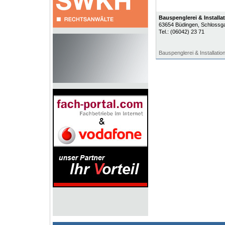
Bauspenglerei & Installa
63654
Büdingen
, Schlossg
Tel.:
(06042) 23 71
Bauspenglerei & Installatio