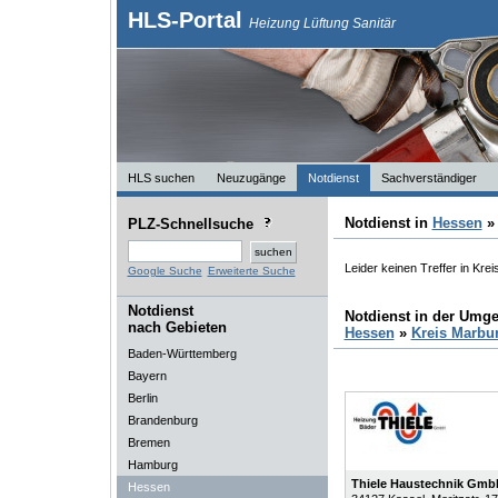
HLS-Portal
Heizung Lüftung Sanitär
HLS suchen
Neuzugänge
Notdienst
Sachverständiger
Notdienst in
Hessen
PLZ-Schnellsuche
Leider keinen Treffer in Kre
Google Suche
Erweiterte Suche
Notdienst
Notdienst in der Umg
nach Gebieten
Hessen
»
Kreis Marbu
Baden-Württemberg
Bayern
Berlin
Brandenburg
Bremen
Hamburg
Thiele Haustechnik Gmb
Hessen